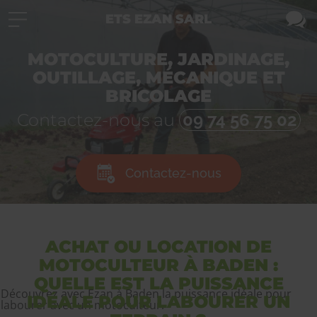
ETS EZAN SARL
MOTOCULTURE, JARDINAGE,
OUTILLAGE, MÉCANIQUE ET
BRICOLAGE
Contactez-nous au
09 74 56 75 02
Contactez-nous
ACHAT OU LOCATION DE
MOTOCULTEUR À BADEN :
QUELLE EST LA PUISSANCE
Découvrez avec Ezan à Baden la puissance idéale pour
IDÉALE POUR LABOURER UN
labourer avec un motoculteur.