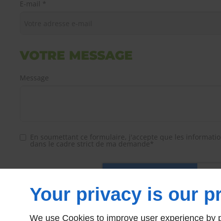
E-mail *
VOTRE MESSAGE
Message
En soumettant ce formulaire, j'accepte que les informatio
dans le cadre strict de ma demande*
Your privacy is our pr
We use Cookies to improve user experience by pe