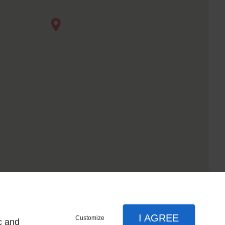
I AGREE
Customize
c and