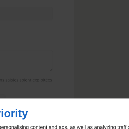
ns saisies soient exploitées
iority
rsonalising content and ads, as well as analyzing traffi