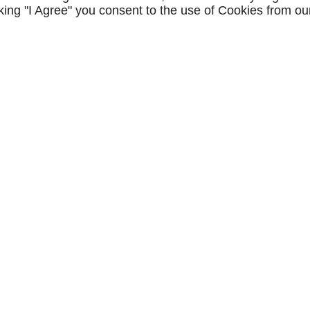
icking "I Agree" you consent to the use of Cookies from ou
es, effectués à partir de notre
 protection des données (RGPD) et
tamment de retrait de votre
vous inscrire sur la liste
ue de confidentialité
S
À PROPOS
Accueil
30–12h / 13h30–18h30
Contactez-nous
Mentions légales
Plan du site
Agence Digitale Linkeo