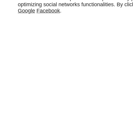
optimizing social networks functionalities. By cl
Google
Facebook
.
*Ces champs sont obligatoires
ETS EZAN SARL s'engage à ce que la collecte et le traitement de vos donné
site
ezanmotoculture.com
, soient conformes au règlement général sur la
à la loi Informatique et Libertés. Pour connaître et exercer vos droits, no
consentement à l'utilisation des données collectées par ce formulaire, ou à 
d'opposition au démarchage téléphonique, veuillez consulter notre
politiq
ETS EZAN SARL
HORAIRE
Lieu-dit Toulbroche
Lun–Sam
8h
56870
BADEN
Dim
Fermé
09 74 56 75 02