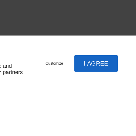
I AGREE
Customize
c and
r partners