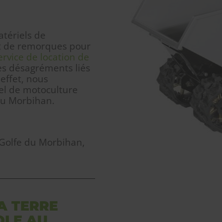
tériels de
et de remorques pour
ervice de location de
les désagréments liés
 effet, nous
el de motoculture
 du Morbihan.
 Golfe du Morbihan,
A TERRE
OLE AU